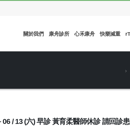
關於我們
康舟診所
心禾康舟
快樂減重
r
診 ~ 06 / 13 (六) 早診 黃育柔醫師休診 請回診