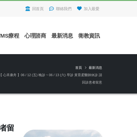
回首頁
聯絡我們
加入最愛
TMS療程
心理諮商
最新消息
衛教資訊
首頁
最新消息
【 心禾康舟 】06 / 12 (五) 晚診 ~ 06 / 13 (六) 早診 黃育柔醫師休診 請
回診患者留意
患者留