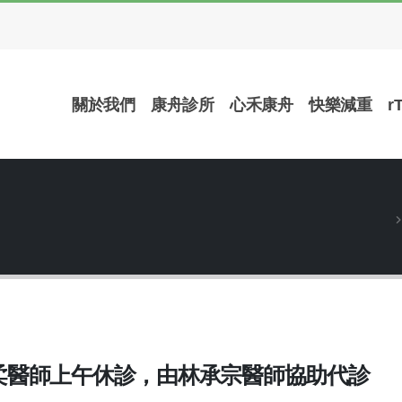
關於我們
康舟診所
心禾康舟
快樂減重
r
六) 黃育柔醫師上午休診，由林承宗醫師協助代診