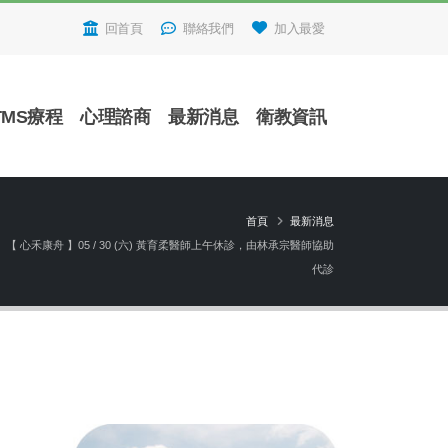
回首頁
聯絡我們
加入最愛
TMS療程
心理諮商
最新消息
衛教資訊
首頁
最新消息
【 心禾康舟 】05 / 30 (六) 黃育柔醫師上午休診，由林承宗醫師協助
代診