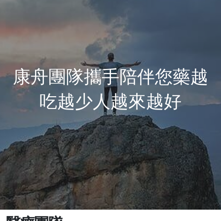
康舟團隊攜手陪伴您藥越
吃越少人越來越好