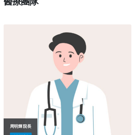
醫療團隊
周明輝 院長