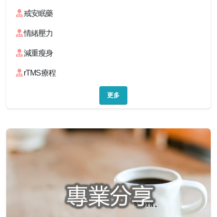
戒安眠藥
情緒壓力
減重瘦身
rTMS療程
更多