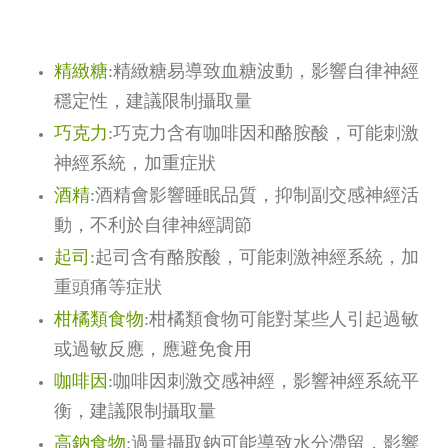
精緻糖
:
精緻糖易導致血糖波動，影響自律神經
穩定性，建議限制攝取量
巧克力
:
巧克力含有咖啡因和酪胺酸，可能刺激
神經系統，加重症狀
酒精
:
酒精會影響睡眠品質，抑制副交感神經活
動，不利於自律神經調節
起司
:
起司含有酪胺酸，可能刺激神經系統，加
重頭痛等症狀
柑橘類食物
:
柑橘類食物可能對某些人引起過敏
或過敏反應，應避免食用
咖啡因
:
咖啡因刺激交感神經，影響神經系統平
衡，建議限制攝取量
高鈉食物
:
過量攝取鈉可能導致水分滯留，影響