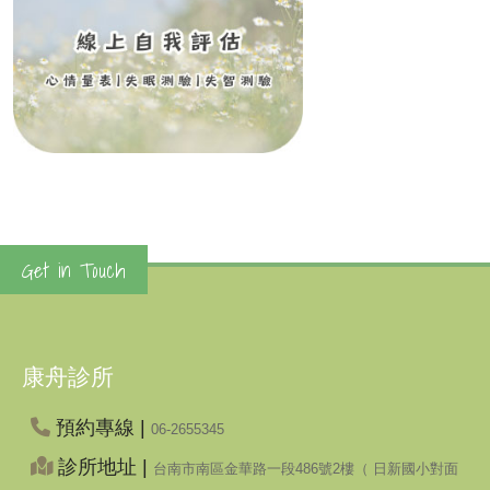
Get in Touch
康舟診所
預約專線 |
06-2655345
診所地址 |
台南市南區金華路一段486號2樓（ 日新國小對面