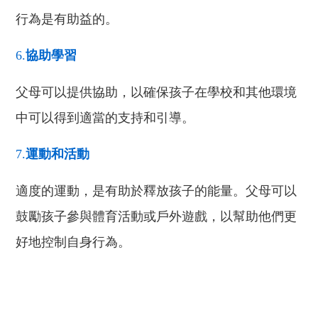
行為
是
有助益
的
。
6.
協助學習
父母可以提供協助，
以
確保孩子在學校和其他環境
中
可以
得到適當的支
持
和
引
導。
7.
運動和活動
適度的運動
，是
有助於釋放孩子的能量
。
父母可以
鼓勵孩子參與體育活動或戶外遊戲，以幫助他們更
好地控制自
身
行為。