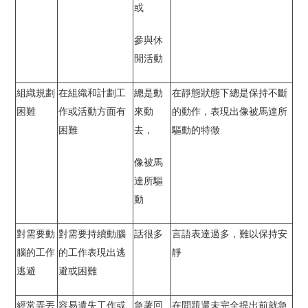
或
參與休
閒活動
組織規劃
在組織和計劃工
總是動
在靜態狀態下總是保持不斷
困難
作或活動方面有
來動
的動作，表現出像被馬達所
困難
去，
驅動的特徵
像被馬
達所驅
動
對需要動
對需要持續動腦
話很多
言語表達過多，難以保持安
腦的工作
的工作表現出逃
靜
逃避
避或困難
經常弄丟
容易遺失工作或
急著回
在問題還未完全提出前就急