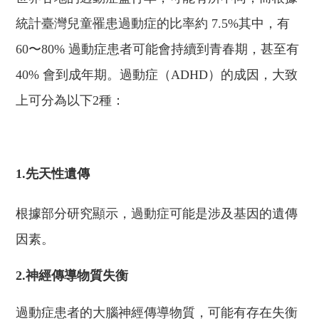
統計
臺
灣兒童罹患過動症的比率約 7.5%
其中，
有
60〜80% 過動症患者可能
會
持續到青春期，甚至有
40% 會到成年期。過動症（ADHD）的成因
，大致
上可分為以下2種：
1.先天性遺傳
根據
部分研究顯示，過動症可能
是
涉及基因的遺傳
因素
。
2.神經傳導物質失衡
過動症患者的大腦神經傳導物質
，
可能
有
存在失衡