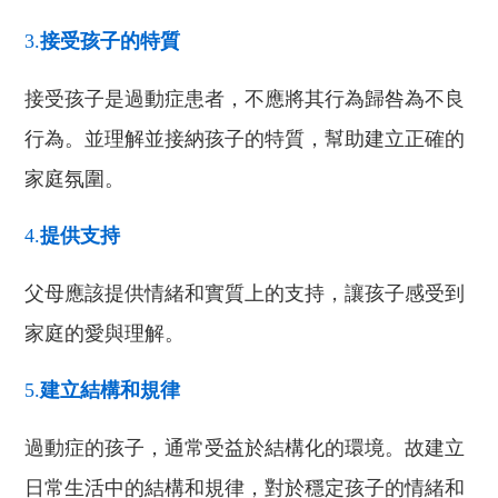
3.
接受孩子的特質
接受孩子
是
過動症
患者
，不應將其行為歸咎為不良
行為。
並
理解並接納孩子的特質，幫助建立正確的
家庭氛圍。
4.
提供支持
父母應該提供情緒和實質上的支持，讓孩子感受到
家庭的愛
與
理解。
5.
建立結構和規律
過動症的孩子
，
通常受益於結構化的環境
。故
建立
日常生活中的結構和規律
，
對於穩定孩子的情緒和