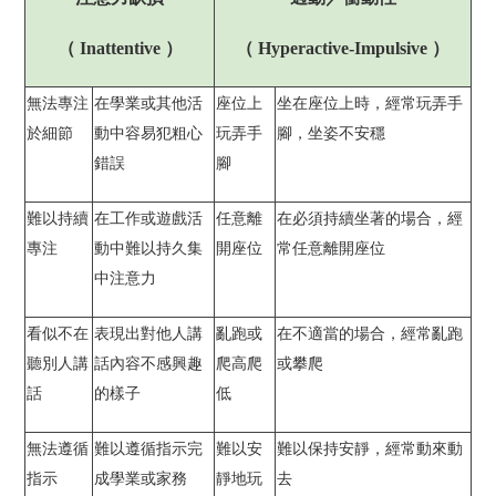
（ Inattentive ）
（ Hyperactive-Impulsive ）
無法專注
在學業或其他活
座位上
坐在座位上時，經常玩弄手
於細節
動中容易犯粗心
玩弄手
腳，坐姿不安穩
錯誤
腳
難以持續
在工作或遊戲活
任意離
在必須持續坐著的場合，經
專注
動中難以持久集
開座位
常任意離開座位
中注意力
看似不在
表現出對他人講
亂跑或
在不適當的場合，經常亂跑
聽別人講
話內容不感興趣
爬高爬
或攀爬
話
的樣子
低
無法遵循
難以遵循指示完
難以安
難以保持安靜，經常動來動
指示
成學業或家務
靜地玩
去