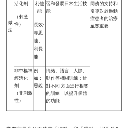
活化劑
利他
習和發展日常生活技
同儕的支持和
能
能
引導對於
過動
（刺激
症患者的治療
做
性）
長效:
至關重要
法
專思
達、
利長
能
非中樞神
例
情緒、語言、人際、
經活化
如：
動作等相關訓練：針
劑
思銳
對不同
方面進行相關
（非刺激
的訓練，以提升個體
性）
的功能