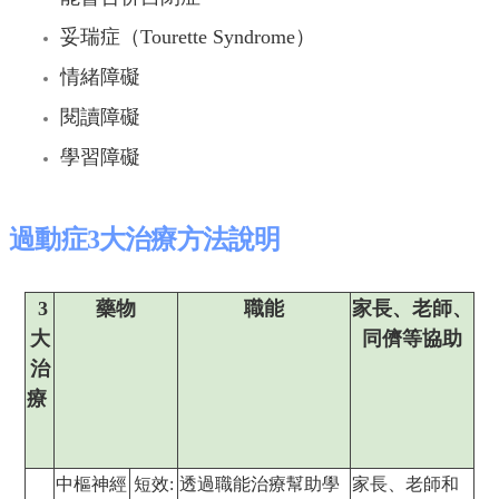
妥瑞症（Tourette Syndrome）
情緒障礙
閱讀障礙
學習障礙
過動症3大治療方法
說明
3
藥物
職能
家長、老師、
大
同儕等協助
治
療
中樞神經
短效:
透過職能治療幫助學
家長、老師和