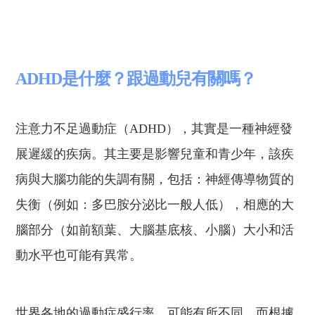
ADHD是什麼？跟過動兒有關嗎？
注意力不足過動症（ADHD）
，其實
是一種神經發
展遲緩的疾病
。其
主要
是
影響兒童和青少年
，該
疾
病與大腦功能的失調有關，包括
：
神經傳導物質的
失衡
（
例如
：
多巴胺分泌比一般人低
）
，相應的大
腦部分（如前額葉、大腦基底核、小腦）大小和活
動水平也可能有異常。
世界各地的過動症盛行率
，
可能有所不同，
而
根據