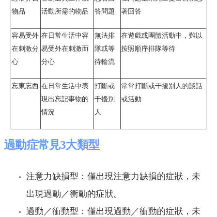
物品
活動所需的物品
答問題
著回答
容易受外
在日常生活中容
無法排
在遊戲或團體活動中，難以
在刺激分
易受外在刺激而
隊或等
按照順序排隊等待
心
分心
待輪流
忘東忘西
在日常生活中表
打斷或
常常打斷或干擾別人的談話
現出忘記事物的
干擾別
或活動
情況
人
過動症常見3大類型
注意力缺損型：僅出現注意力缺損的症狀，未
出現過動／衝動的症狀。
過動／衝動型：僅出現過動／衝動的症狀，未